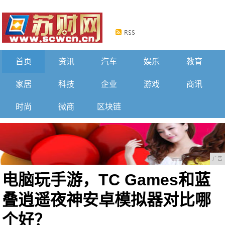
首页
资讯
汽车
娱乐
教育
家居
科技
企业
游戏
商讯
时尚
微商
区块链
广告
电脑玩手游，TC Games和蓝
叠逍遥夜神安卓模拟器对比哪
个好？