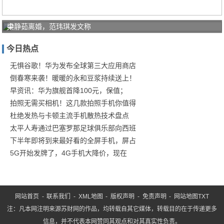
中
梁静茹离婚，范玮琪发文称
国
今日热点
电
信
无惧谷歌！华为发布全球第三大应用商店
倒春寒来袭！暖暖的永和豆浆持续送上！
锤
早资讯：华为旗舰首降100元，保值；
炼
拍照无需买相机！这几款拍照手机你值得
工
杜绝发热与卡顿主流手机散热技术盘点
业
太平人寿通过巴塞罗那足球俱乐部向西班
互
下半年即将到来最好看的全屏手机，屏占
联
5G开始发牌了，4G手机大降价，现在
网
5
网站首页
-
联系我们
-
XML地图
-
版权声明
-
免责声明
-
网站地图
TXT
注：凡本网注明来源苏财网的作品，均转载自其它媒体，转载目的在于传递更多
信息，并不代表本网赞同其观点和对其真实性负责。