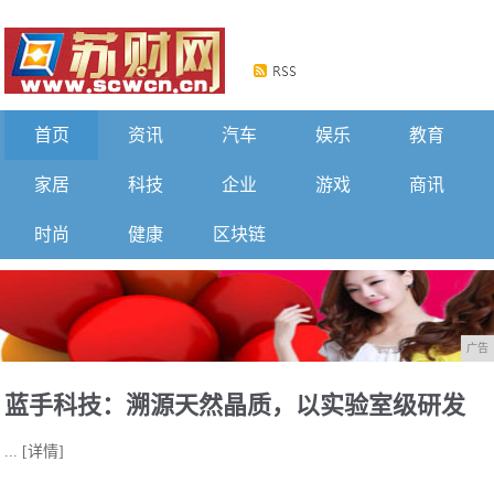
首页
资讯
汽车
娱乐
教育
家居
科技
企业
游戏
商讯
时尚
健康
区块链
广告
蓝手科技：溯源天然晶质，以实验室级研发
...
[详情]
重塑日常生活美学