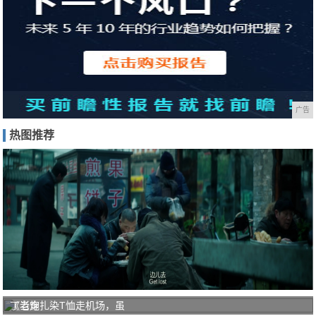
广告
热图推荐
《老炮
丁当穿扎染T恤走机场，虽