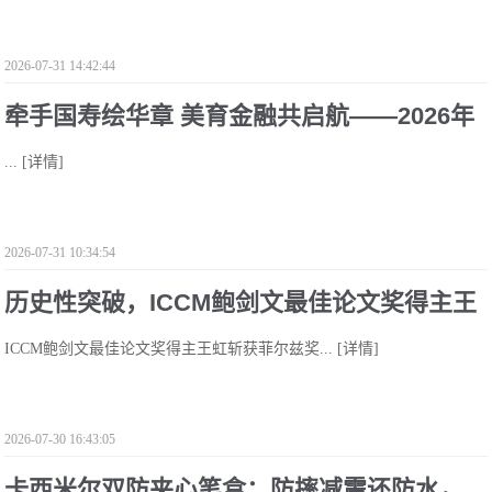
2026-07-31 14:42:44
牵手国寿绘华章 美育金融共启航——2026年
...
[详情]
第十六届少儿绘画大赛佛山赛区正式启动
2026-07-31 10:34:54
历史性突破，ICCM鲍剑文最佳论文奖得主王
ICCM鲍剑文最佳论文奖得主王虹斩获菲尔兹奖...
[详情]
虹斩获菲尔兹奖
2026-07-30 16:43:05
卡西米尔双防夹心笔盒：防摔减震还防水，