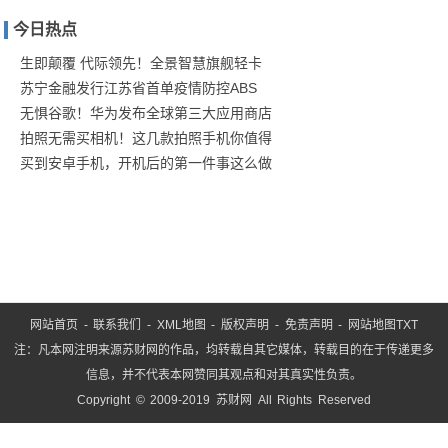
儿》：
今日热点
气氛美
学下的
生即颠覆 代际领先！全景智慧旗舰轻卡
苏宁金融发行江苏省首单疫情防控ABS
无惧谷歌！华为发布全球第三大应用商店
拍照无需买相机！这几款拍照手机你值得
买到安卓手机，开机后的第一件事这么做
网站首页
-
联系我们
-
XML地图
-
版权声明
-
免责声明
-
网站地图
TXT
注：凡本网注明来源苏财网的作品，均转载自其它媒体，转载目的在于传递更多
信息，并不代表本网赞同其观点和对其真实性负责。
Copyright © 2009-2019 苏财网 All Rights Reserved