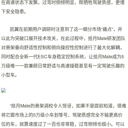
在高速状态下发飘，过弯时侧倾明显，既牺牲驾驶质感，更埋
下安全隐患。
凯翼在前期用户调研时注意到了这一细分市场“痛点”，并
以此为突破口展开技术攻关，在此过程中，拾月Mate研发团队
对悬架垂向舒适性控制和侧向操控性控制进行了最大化解耦，
同时配合全新一代ESC车身稳定控制系统，让拾月Mate成为5
万级唯一一款兼顾日常舒适与高速操稳甚至有一定驾驶乐趣的
小型车。
“拾月Mate的悬架调校令人惊讶，如果不是提前知道，很难
将它跟市场上的5万级小车划等号，驾驶质感完全不输更高价
位的车，就算速度过了一百也非常稳，过弯侧倾也极小。可以