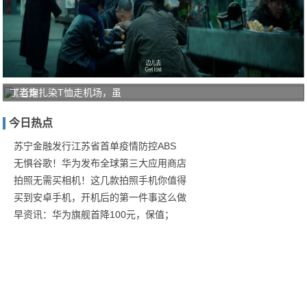
《老炮
丁当穿扎染T恤走机场，虽
儿》：
今日热点
气氛美
学下的
苏宁金融发行江苏省首单疫情防控ABS
无惧谷歌！华为发布全球第三大应用商店
拍照无需买相机！这几款拍照手机你值得
买到安卓手机，开机后的第一件事这么做
早资讯：华为旗舰首降100元，保值；