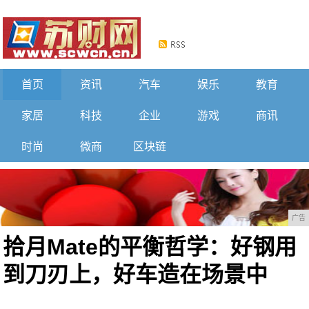
首页
资讯
汽车
娱乐
教育
家居
科技
企业
游戏
商讯
时尚
微商
区块链
广告
拾月Mate的平衡哲学：好钢用
到刀刃上，好车造在场景中