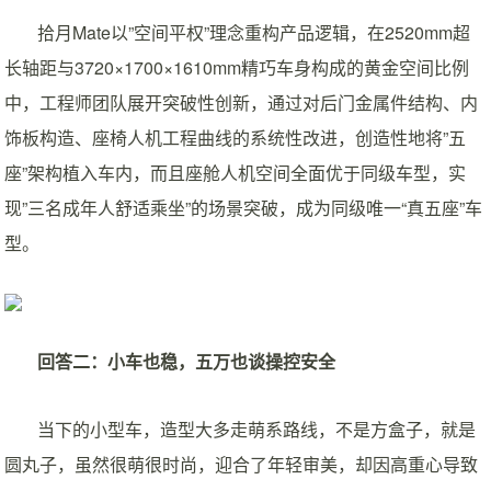
拾月Mate以”空间平权”理念重构产品逻辑，在2520mm超
长轴距与3720×1700×1610mm精巧车身构成的黄金空间比例
中，工程师团队展开突破性创新，通过对后门金属件结构、内
饰板构造、座椅人机工程曲线的系统性改进，创造性地将”五
座”架构植入车内，而且座舱人机空间全面优于同级车型，实
现”三名成年人舒适乘坐”的场景突破，成为同级唯一“真五座”车
型。
回答二：小车也稳，五万也谈操控安全
当下的小型车，造型大多走萌系路线，不是方盒子，就是
圆丸子，虽然很萌很时尚，迎合了年轻审美，却因高重心导致