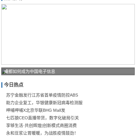
中
成都如何成为中国电子信息
国
今日热点
电
信
苏宁金融发行江苏省首单疫情防控ABS
助力企业复工，华银健康新冠病毒检测服
锤
呷哺呷哺X北京华联BHG Mall发
炼
七匹狼CEO直播带货，数字化破局引关
工
享够生活·共创辉煌|创新模式商圈消费
业
永和豆浆让胃暖暖，为战胜疫情鼓劲！
互