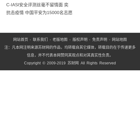
C-IASI安全评测丝毫不留情面 奕
联
抗击疫情 中国平安为15000名志愿
网
5
网站首页
-
联系我们
-
老版地图
-
版权声明
-
免责声明
-
网站地图
注：凡本网注明来源苏财网的作品，均转载自其它媒体，转载目的在于传递更多
信息，并不代表本网赞同其观点和对其真实性负责。
Copyright © 2009-2019 苏财网 All Rights Reserved