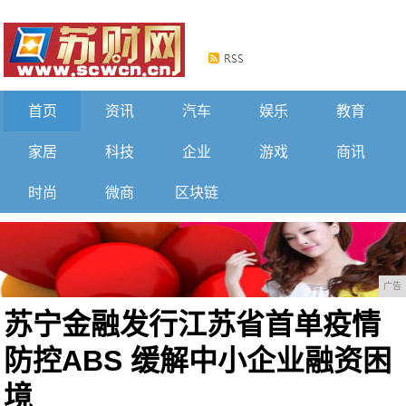
首页
资讯
汽车
娱乐
教育
家居
科技
企业
游戏
商讯
时尚
微商
区块链
广告
苏宁金融发行江苏省首单疫情
防控ABS 缓解中小企业融资困
境