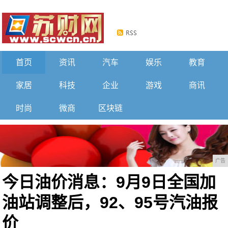
首页
资讯
汽车
娱乐
教育
家居
科技
企业
游戏
商讯
时尚
微商
区块链
广告
今日油价消息：9月9日全国加
油站调整后，92、95号汽油报
价