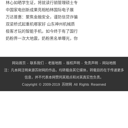
林心如晒学生证，将就读行销管理硕士专
炼
中国家电创新成果亮相柏林国际电子展
工
万达普惠：聚焦金融安全，谨防信贷诈骗
业
双梁桥式起重机哪家好 山东神州机械质
互
极客才玩的智能手机，如今终于有了国行
联
奶粉界一次大地震，奶粉黑名单曝光，你
网
5
网站首页
-
联系我们
-
老版地图
-
版权声明
-
免责声明
-
网站地图
注：凡本网注明来源苏财网的作品，均转载自其它媒体，转载目的在于传递更多
信息，并不代表本网赞同其观点和对其真实性负责。
Copyright © 2009-2019 苏财网 All Rights Reserved