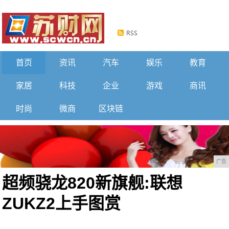
首页
资讯
汽车
娱乐
教育
家居
科技
企业
游戏
商讯
时尚
微商
区块链
广告
超频骁龙820新旗舰:联想
ZUKZ2上手图赏