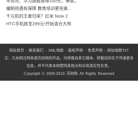
早资讯：华为旗舰首降100元，保值；
编制待遇有保障 教育培训更完善...
千元机的王者归来？红米 Note 2
HTC手机跌至299元!开始清仓大甩
网站首页
-
联系我们
-
XML地图
-
版权声明
-
免责声明
-
网站地图
TXT
注：凡本网注明来源苏财网的作品，均转载自其它媒体，转载目的在于传递更多
信息，并不代表本网赞同其观点和对其真实性负责。
Copyright © 2009-2019 苏财网 All Rights Reserved