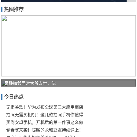
热图推荐
梁静
马冬梅邻居常大爷去世，沈
茹离
今日热点
婚，
范玮
无惧谷歌！华为发布全球第三大应用商店
拍照无需买相机！这几款拍照手机你值得
琪发
买到安卓手机，开机后的第一件事这么做
文称
倒春寒来袭！暖暖的永和豆浆持续送上！