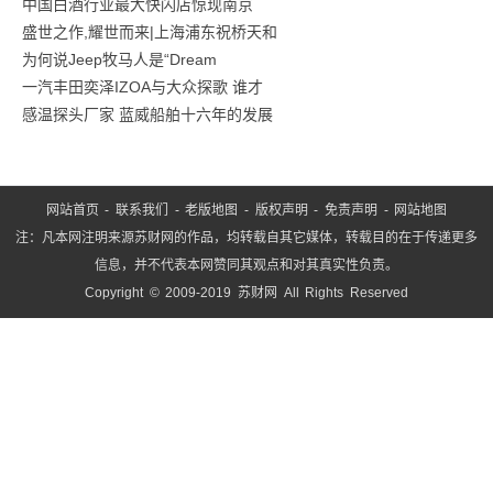
中国白酒行业最大快闪店惊现南京
工
盛世之作,耀世而来|上海浦东祝桥天和
业
为何说Jeep牧马人是“Dream
互
一汽丰田奕泽IZOA与大众探歌 谁才
联
感温探头厂家 蓝威船舶十六年的发展
网
5
网站首页
-
联系我们
-
老版地图
-
版权声明
-
免责声明
-
网站地图
注：凡本网注明来源苏财网的作品，均转载自其它媒体，转载目的在于传递更多
信息，并不代表本网赞同其观点和对其真实性负责。
Copyright © 2009-2019 苏财网 All Rights Reserved