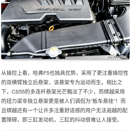
从操控上看，哈弗F5也独具优势，采用了更注重操控性
的双横臂独立后悬架，该悬架专为运动而生。相比之
下，CS55的多连杆悬架光芒黯淡了不少，而缤越采用
的扭力梁非独立悬架更是被人们调侃为“板车悬挂”！而
且缤越还有一个让许多注重舒适感的用户无法逾越的配
置障碍，即三缸发动机，三缸的抖动很难让人接受。