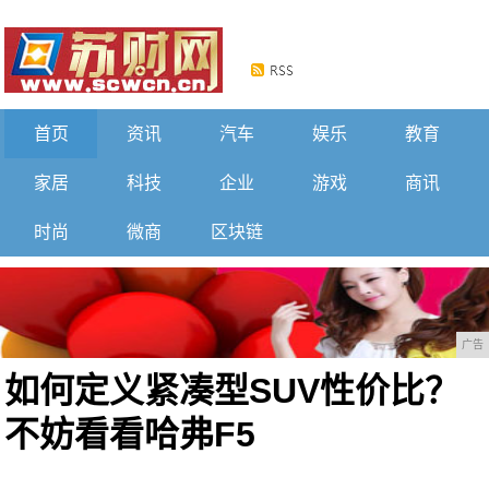
首页
资讯
汽车
娱乐
教育
家居
科技
企业
游戏
商讯
时尚
微商
区块链
广告
如何定义紧凑型SUV性价比？
不妨看看哈弗F5