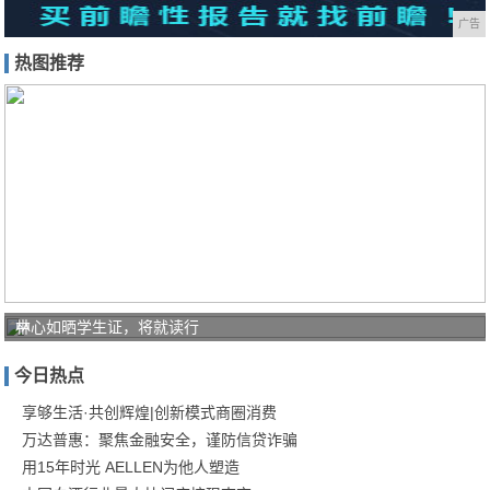
广告
热图推荐
中
林心如晒学生证，将就读行
国
今日热点
电
信
享够生活·共创辉煌|创新模式商圈消费
万达普惠：聚焦金融安全，谨防信贷诈骗
锤
用15年时光 AELLEN为他人塑造
炼