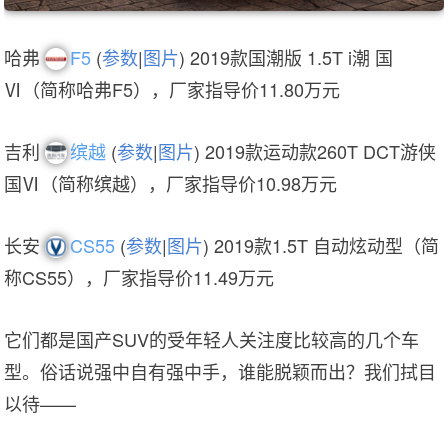
哈弗
F5
(
参数
|
图片
) 2019款国潮版 1.5T i潮 国
Ⅵ（简称哈弗F5），厂家指导价11.80万元
吉利
缤越
(
参数
|
图片
) 2019款运动款260T DCT游侠
国Ⅵ（简称缤越），厂家指导价10.98万元
长安
CS55
(
参数
|
图片
) 2019款1.5T 自动炫动型（简
称CS55），厂家指导价11.49万元
它们都是国产SUV的受年轻人关注度比较高的几个车
型。俗话说强中自有强中手，谁能脱颖而出？我们拭目
以待——