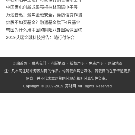
炼
中国家电创新成果亮相柏林国际电子展
工
万达普惠：聚焦金融安全，谨防信贷诈骗
业
炒股不如买基金？融通基金旗下4只基金
互
韩国为什么用中国的阴阳八卦图案做国旗
联
2019艾瑞金融科技报告：随行付综合
网
5
网站首页
-
联系我们
-
老版地图
-
版权声明
-
免责声明
-
网站地图
注：凡本网注明来源苏财网的作品，均转载自其它媒体，转载目的在于传递更多
信息，并不代表本网赞同其观点和对其真实性负责。
Copyright © 2009-2019 苏财网 All Rights Reserved