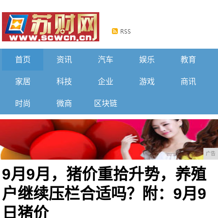
首页
资讯
汽车
娱乐
教育
家居
科技
企业
游戏
商讯
时尚
微商
区块链
广告
9月9月，猪价重拾升势，养殖
户继续压栏合适吗？附：9月9
日猪价