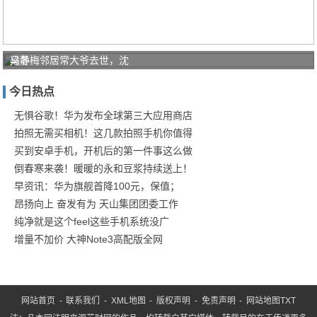
梁静
马冬梅邻居常大爷去世，沈
茹离
今日热点
婚，
范玮
无惧谷歌！华为发布全球第三大应用商店
拍照无需买相机！这几款拍照手机你值得
琪发
买到安卓手机，开机后的第一件事这么做
文称
倒春寒来袭！暖暖的永和豆浆持续送上！
早资讯：华为旗舰首降100元，保值；
昂扬向上 奋发有为 天山集团团委工作
纯净就是这个feel这些手机系统没广
增量不加价 大神Note3高配版全网
网站首页
-
联系我们
-
XML地图
-
版权声明
-
免责声明
-
网站地图
TXT