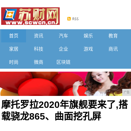
首页
资讯
汽车
娱乐
教育
家居
科技
企业
游戏
商讯
时尚
微商
区块链
广告
摩托罗拉2020年旗舰要来了,搭
载骁龙865、曲面挖孔屏