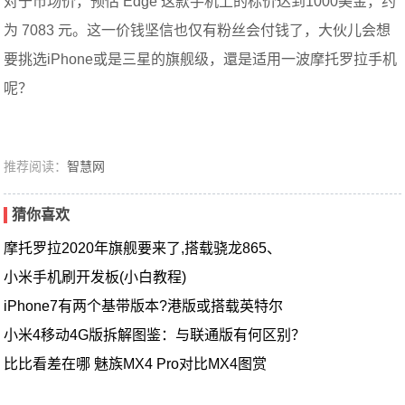
对于市场价，预估 Edge 这款手机上的标价达到1000美金，约
为 7083 元。这一价钱坚信也仅有粉丝会付钱了，大伙儿会想
要挑选iPhone或是三星的旗舰级，還是适用一波摩托罗拉手机
呢？
推荐阅读：
智慧网
猜你喜欢
摩托罗拉2020年旗舰要来了,搭载骁龙865、
小米手机刷开发板(小白教程)
iPhone7有两个基带版本?港版或搭载英特尔
小米4移动4G版拆解图鉴：与联通版有何区别？
比比看差在哪 魅族MX4 Pro对比MX4图赏