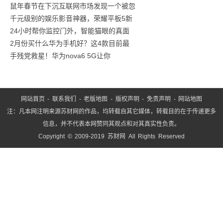
鼠年春节在下沉互联网市场发现一个被忽
工
千元级别的娱乐影音神器，荣耀平板5新
业
24小时帮你监控门外，智能猫眼的真面
互
2月份买什么华为手机好？这4款目前最
联
手残党救星！华为nova6 5G让你
网
5
网站首页
-
联系我们
-
老版地图
-
版权声明
-
免责声明
-
网站地图
注：凡本网注明来源苏财网的作品，均转载自其它媒体，转载目的在于传递更多
信息，并不代表本网赞同其观点和对其真实性负责。
Copyright © 2009-2019 苏财网 All Rights Reserved