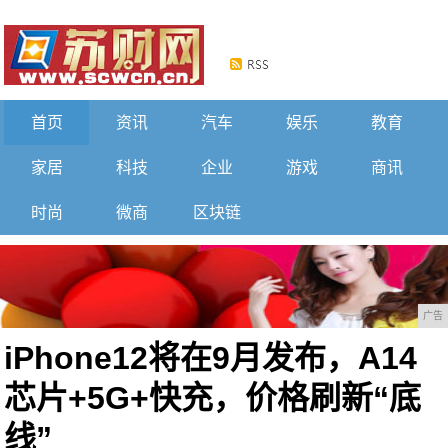
首页
资讯
汽车
娱乐
教育
家居
科技
企业
游戏
商讯
时尚
微商
区块链
广告
iPhone12将在9月发布，A14
芯片+5G+快充，价格刷新“底
线”