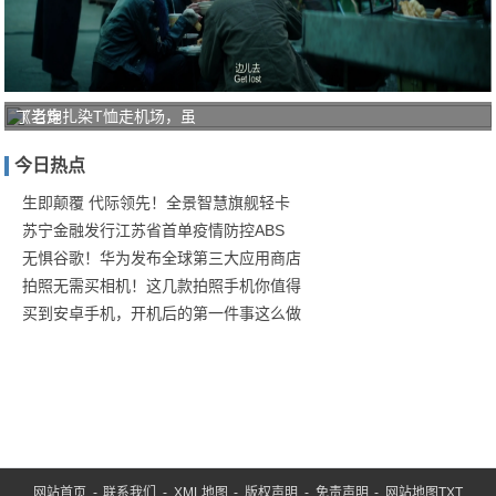
《老炮
丁当穿扎染T恤走机场，虽
儿》：
今日热点
气氛美
学下的
生即颠覆 代际领先！全景智慧旗舰轻卡
苏宁金融发行江苏省首单疫情防控ABS
无惧谷歌！华为发布全球第三大应用商店
拍照无需买相机！这几款拍照手机你值得
买到安卓手机，开机后的第一件事这么做
网站首页
-
联系我们
-
XML地图
-
版权声明
-
免责声明
-
网站地图
TXT