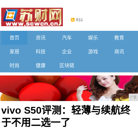
首页
资讯
汽车
娱乐
教育
家居
科技
企业
游戏
商讯
时尚
健康
区块链
广告
vivo S50评测：轻薄与续航终
于不用二选一了