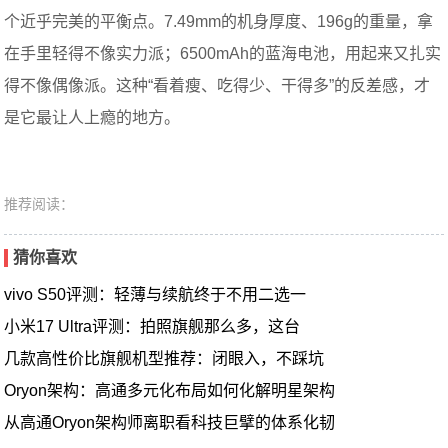
个近乎完美的平衡点。7.49mm的机身厚度、196g的重量，拿
在手里轻得不像实力派；6500mAh的蓝海电池，用起来又扎实
得不像偶像派。这种“看着瘦、吃得少、干得多”的反差感，才
是它最让人上瘾的地方。
推荐阅读：
猜你喜欢
vivo S50评测：轻薄与续航终于不用二选一
小米17 Ultra评测：拍照旗舰那么多，这台
几款高性价比旗舰机型推荐：闭眼入，不踩坑
Oryon架构：高通多元化布局如何化解明星架构
从高通Oryon架构师离职看科技巨擘的体系化韧