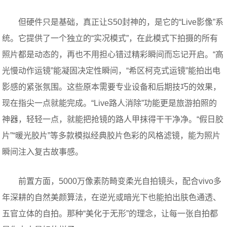
但硬件只是基础，真正让S50封神的，是它的“Live影像”系
统。它提供了一个独立的“实况模式”，在此模式下拍摄的所有
照片都是动态的，再也不用担心错过精彩瞬间而忘记开启。“高
光慢动作运镜”能凝固决定性瞬间，“希区柯克式运镜”能拍出电
影感的紧张氛围。这些原本需要专业设备和后期技巧的效果，
现在指尖一点就能完成。“Live路人消除”功能更是旅游拍照的
神器，轻轻一点，就能把抢镜的路人甲抹得干干净净。“假日胶
片”“暖光胶片”等多款模拟经典胶片色彩的风格滤镜，能为照片
瞬间注入复古故事感。
前置方面，5000万像素防畸变柔光自拍镜头，配合vivo多
年深耕的自然美颜算法，在逆光或暗光下也能拍出肤色通透、
五官立体的自拍。那种“美化于无形”的理念，让每一张自拍都