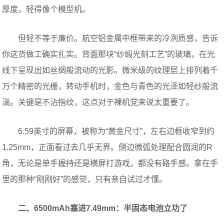
厚度，轻得像个模型机。
但轻不等于廉价。航空铝金属中框带来的冷冽质感，告诉
你这货做工确实扎实。背面那块“纱缎光刻工艺”的玻璃，在光
线下呈现出如丝绸般流动的光影。微米级的纹理层上排列着千
万个精密的光栅，转动手机时，金色与青色的光泽如轻纱般流
淌。关键是不沾指纹，这点对于裸机党来说太重要了。
6.59英寸的屏幕，被称为“黄金尺寸”，左右边框收窄到约
1.25mm，正面看过去几乎无界。侧边微弧处理配合圆润的R
角，无论是单手握持还是横屏打游戏，都没有硌手感。拿在手
里的那种“刚刚好”的感觉，只有亲自试过才懂。
二、6500mAh塞进7.49mm：半固态电池立功了