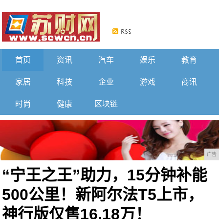
首页
资讯
汽车
娱乐
教育
家居
科技
企业
游戏
商讯
时尚
健康
区块链
广告
“宁王之王”助力，15分钟补能
500公里！新阿尔法T5上市，
神行版仅售16.18万！