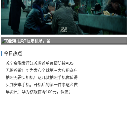
《老炮
丁当穿扎染T恤走机场，虽
儿》：
今日热点
气氛美
学下的
苏宁金融发行江苏省首单疫情防控ABS
无惧谷歌！华为发布全球第三大应用商店
拍照无需买相机！这几款拍照手机你值得
买到安卓手机，开机后的第一件事这么做
早资讯：华为旗舰首降100元，保值；