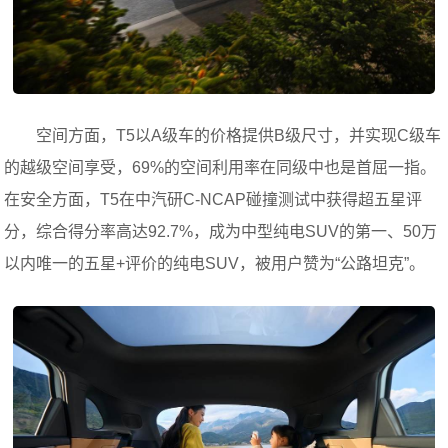
空间方面，T5以A级车的价格提供B级尺寸，并实现C级车
的越级空间享受，69%的空间利用率在同级中也是首屈一指。
在安全方面，T5在中汽研C-NCAP碰撞测试中获得超五星评
分，综合得分率高达92.7%，成为中型纯电SUV的第一、50万
以内唯一的五星+评价的纯电SUV，被用户赞为“公路坦克”。