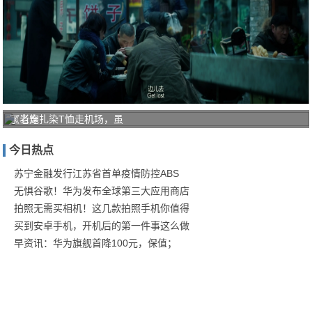
《老炮
丁当穿扎染T恤走机场，虽
儿》：
今日热点
气氛美
学下的
苏宁金融发行江苏省首单疫情防控ABS
无惧谷歌！华为发布全球第三大应用商店
拍照无需买相机！这几款拍照手机你值得
买到安卓手机，开机后的第一件事这么做
早资讯：华为旗舰首降100元，保值；