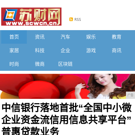
首页
资讯
汽车
娱乐
教育
家居
科技
企业
游戏
商讯
时尚
微商
区块链
广告
中信银行落地首批“全国中小微
企业资金流信用信息共享平台”
普惠贷款业务