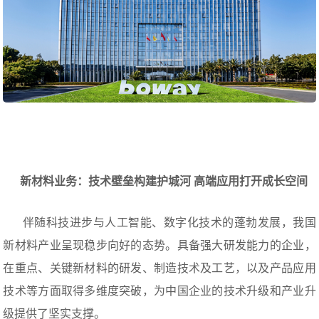
新材料业务：技术壁垒构建护城河
高端应用打开成长空间
伴随科技进步与人工智能、数字化技术的蓬勃发展，我国
新材料产业呈现稳步向好的态势。具备强大研发能力的企业，
在重点、关键新材料的研发、制造技术及工艺，以及产品应用
技术等方面取得多维度突破，为中国企业的技术升级和产业升
级提供了坚实支撑。