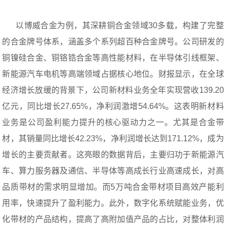
以博威合金为例，其深耕铜合金领域30多载，构建了完整
的合金牌号体系，涵盖多个系列超百种合金牌号。公司研发的
铜镍硅合金、铜铬锆合金等高性能材料，在半导体引线框架、
新能源汽车电机等高端领域占据核心地位。财报显示，在全球
经济增长放缓的背景下，公司新材料业务全年实现营收139.20
亿元，同比增长27.65%，净利润激增54.64%。这表明新材料
业务是公司盈利能力提升的核心驱动力之一。尤其是合金带
材，其销量同比增长42.23%，净利润增长达到171.12%，成为
增长的主要贡献者。这亮眼的数据背后，主要归功于新能源汽
车、算力服务器及通信、半导体等高成长行业高速成长，对高
品质带材的需求明显增加。而5万吨合金带材项目高效产能利
用率，快速提升了盈利能力。此外，数字化系统赋能业务，优
化带材的产品结构，提高了高附加值产品的占比，对整体利润