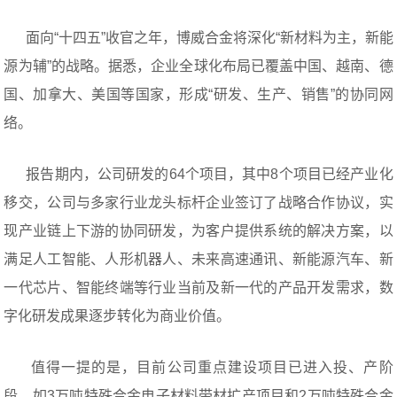
面向“十四五”收官之年，博威合金将深化“新材料为主，新能
源为辅”的战略。据悉，企业全球化布局已覆盖中国、越南、德
国、加拿大、美国等国家，形成“研发、生产、销售”的协同网
络。
报告期内，公司研发的64个项目，其中8个项目已经产业化
移交，公司与多家行业龙头标杆企业签订了战略合作协议，实
现产业链上下游的协同研发，为客户提供系统的解决方案，以
满足人工智能、人形机器人、未来高速通讯、新能源汽车、新
一代芯片、智能终端等行业当前及新一代的产品开发需求，数
字化研发成果逐步转化为商业价值。
值得一提的是，目前公司重点建设项目已进入投、产阶
段，如3万吨特殊合金电子材料带材扩产项目和2万吨特殊合金