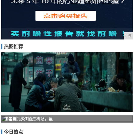
广告
热图推荐
《老炮
丁当穿扎染T恤走机场，虽
儿》：
今日热点