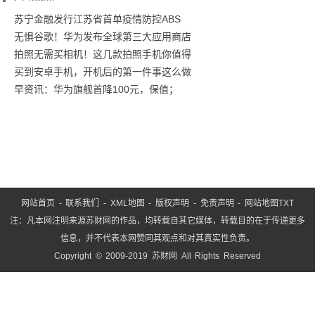
气氛美
学下的
苏宁金融发行江苏省首单疫情防控ABS
无惧谷歌！华为发布全球第三大应用商店
拍照无需买相机！这几款拍照手机你值得
买到安卓手机，开机后的第一件事这么做
早资讯：华为旗舰首降100元，保值；
网站首页
-
联系我们
-
XML地图
-
版权声明
-
免责声明
-
网站地图
TXT
注：凡本网注明来源苏财网的作品，均转载自其它媒体，转载目的在于传递更多
信息，并不代表本网赞同其观点和对其真实性负责。
Copyright © 2009-2019 苏财网 All Rights Reserved