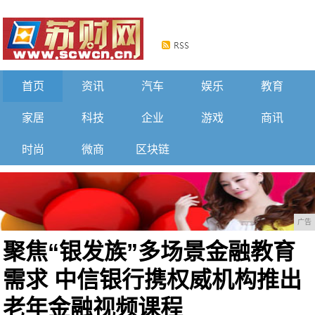
首页
资讯
汽车
娱乐
教育
家居
科技
企业
游戏
商讯
时尚
微商
区块链
广告
聚焦“银发族”多场景金融教育
需求 中信银行携权威机构推出
老年金融视频课程