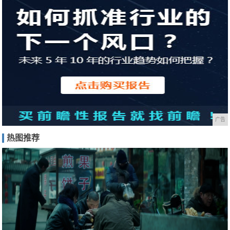
广告
热图推荐