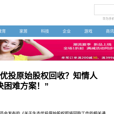
华为手
教育
家居
科技
企业
游戏
商讯
优投原始股权回收？知情人
决困难方案！”
员会发布的《关于生态优投原始股权即将回购工作的相关通