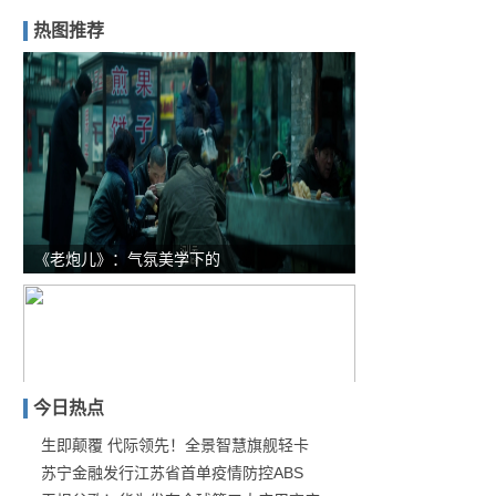
热图推荐
《老炮儿》：气氛美学下的
今日热点
生即颠覆 代际领先！全景智慧旗舰轻卡
苏宁金融发行江苏省首单疫情防控ABS
丁当穿扎染T恤走机场，虽