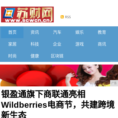
首页
资讯
汽车
娱乐
教育
家居
科技
企业
游戏
商讯
时尚
健康
区块链
广告
银盈通旗下商联通亮相
Wildberries电商节，共建跨境
新生态