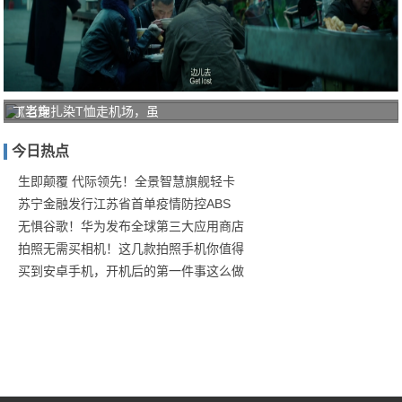
《老炮
丁当穿扎染T恤走机场，虽
儿》：
今日热点
气氛美
学下的
生即颠覆 代际领先！全景智慧旗舰轻卡
苏宁金融发行江苏省首单疫情防控ABS
无惧谷歌！华为发布全球第三大应用商店
拍照无需买相机！这几款拍照手机你值得
买到安卓手机，开机后的第一件事这么做