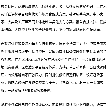
展会期间，商联通展位人气持续走高，吸引众多卖家驻足咨询。工作人
员详细讲解平台服务优势与场景化解决方案，针对新手商家、中小卖
家、大卖及工厂等不同主体定制差异化支付方案，覆盖合规入驻、低成
本结算、大额资金归集等全场景需求，不少商家现场表达合作意向。
商联通依托银盈通20年支付行业积淀，持有央行第三方支付牌照及国家
外汇管理局跨境支付试点资质，是国内首批具备跨境外汇支付资质的持
牌机构。作为Wildberries惠选官方跨境支付合作伙伴，平台深耕俄系跨
境电商赛道，深度适配平台结算体系，支持订单自动同步、当日快速结
汇，有效缓解商家压款压力；同时提供低汇损透明结算、锁汇避险服
务，搭配合规结汇凭证保障资金安全，并配备7×24小时一对一专属客
服，一站式解决WB卖家收款难题。
随着中俄跨境电商合作持续深化，商联通将持续优化服务能力，凭借官