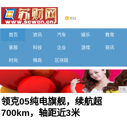
首页
资讯
汽车
娱乐
教育
家居
科技
企业
游戏
商讯
时尚
微商
区块链
广告
领克05纯电旗舰，续航超
700km，轴距近3米