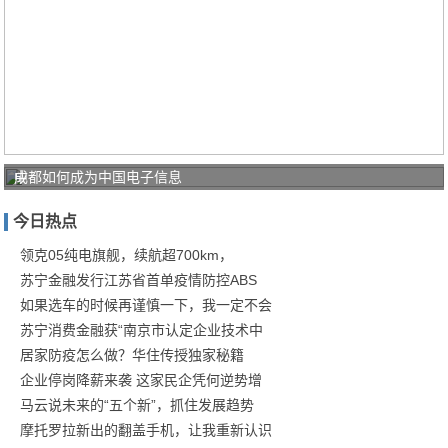
中
成都如何成为中国电子信息
国
今日热点
电
信
领克05纯电旗舰，续航超700km，
苏宁金融发行江苏省首单疫情防控ABS
锤
如果选车的时候再谨慎一下，我一定不会
炼
苏宁消费金融获“南京市认定企业技术中
工
居家防疫怎么做？华住传授独家秘籍
业
企业停岗降薪来袭 这家民企凭何逆势增
互
马云说未来的“五个新”，抓住发展趋势
联
摩托罗拉新出的翻盖手机，让我重新认识
网