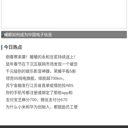
中
成都如何成为中国电子信息
国
今日热点
电
信
倒春寒来袭！暖暖的永和豆浆持续送上！
鼠年春节在下沉互联网市场发现一个被忽
锤
千元级别的娱乐影音神器，荣耀平板5新
炼
领克05纯电旗舰，续航超700km，
工
苏宁金融发行江苏省首单疫情防控ABS
业
你的手机号都注册或绑定了那些app和
互
支付宝芝麻分700、微信支付分670
联
为什么小米和华为创始人，都鼓励员工使
网
5