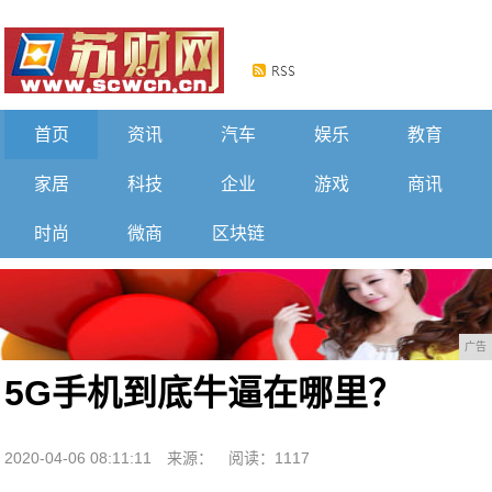
首页
资讯
汽车
娱乐
教育
家居
科技
企业
游戏
商讯
时尚
微商
区块链
广告
5G手机到底牛逼在哪里？
2020-04-06 08:11:11
来源：
阅读：1117